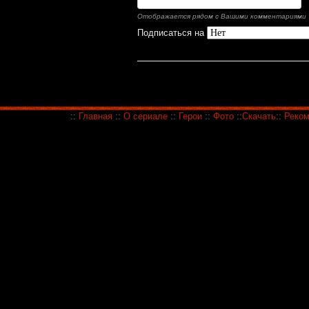
Отображается рядом с Вашими комментариями
Подписаться на
::
Главная
::
О сериале
::
Герои
::
Фото
::
Скачать
::
Реком