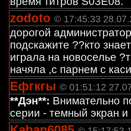
время титров S03E08.
zodoto
© 17:45:33 28.07
дорогой администратор
подскажите ??кто знает
играла на новоселье ?
начяла ,с парнем с каси
Ефгкгы
© 01:51:12 27.0
**Дэн**:
Внимательно по
серии - темный экран и 
Kaban6085
© 15:17:53 