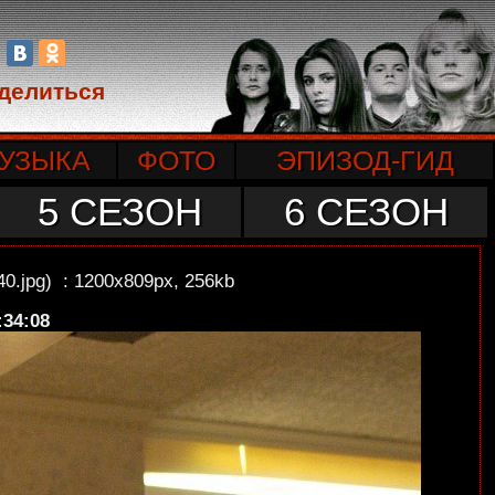
делиться
УЗЫКА
ФОТО
ЭПИЗОД-ГИД
5 СЕЗОН
6 СЕЗОН
40.jpg) : 1200x809px, 256kb
:34:08