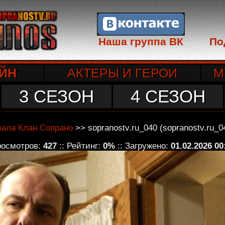
Наша группа ВК
По
ЙН
АКТЕРЫ И ГЕРОИ
М
3 СЕЗОН
4 СЕЗОН
иала Клан Сопрано
>> sopranostv.ru_040 (sopranostv.ru_0
росмотров:
427
:: Рейтинг:
0%
:: Загружено:
01.02.2026 00