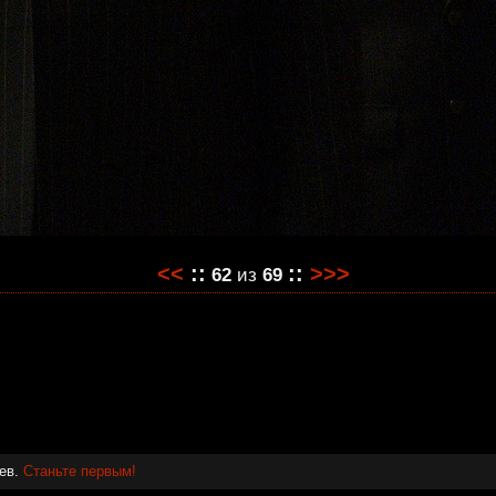
<<
::
::
>>>
62
из
69
иев.
Станьте первым!