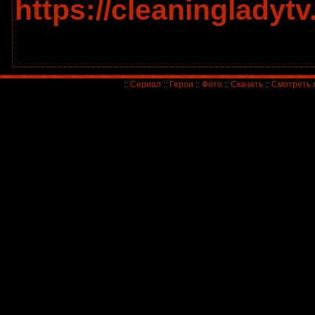
https://cleaningladytv.
::
Сериал
::
Герои
::
Фото
::
Скачать
::
Смотреть 