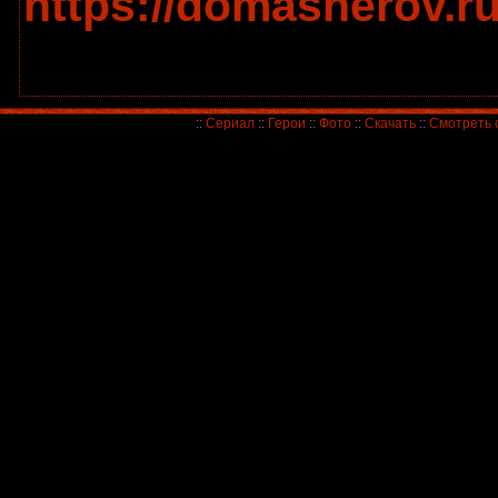
https://domasherov.ru
::
Сериал
::
Герои
::
Фото
::
Скачать
::
Смотреть 