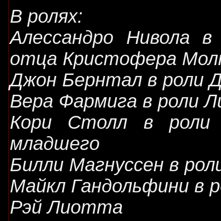
В ролях:
Алессандро Нивола в
отца Кристофера Мо
Джон Бернтал в роли 
Вера Фармига в роли Л
Кори Столл в роли 
младшего
Билли Магнуссен в рол
Майкл Гандольфини в р
Рэй Лиотта